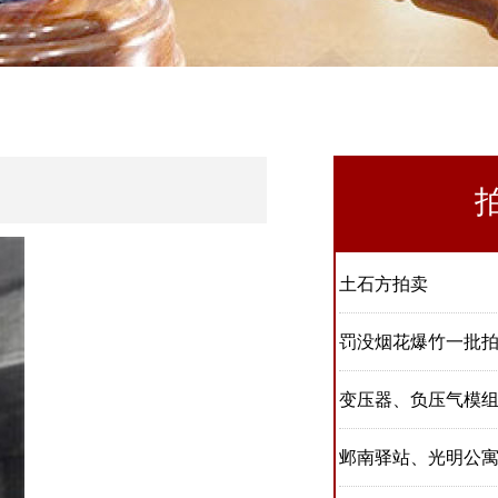
邺南驿站、光明公
安阳市城乡一体化
芙蓉苑小区单元住
获嘉县茅台、五粮
获嘉县茅台、五粮
茅台、五粮液、剑
拍卖预展时间延长
土石方拍卖
罚没烟花爆竹一批
变压器、负压气模
邺南驿站、光明公
邺南驿站、光明公