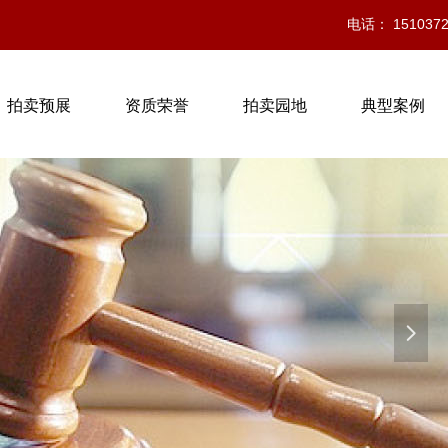
电话： 1510372
拍卖预展
资质荣誉
拍卖园地
典型案例
넲