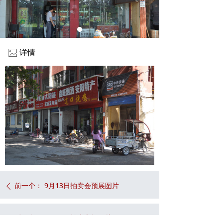
ꂈ
详情
前一个：
9月13日拍卖会预展图片
ꄴ
后一个：
8月29日拍卖车辆图片
ꄲ