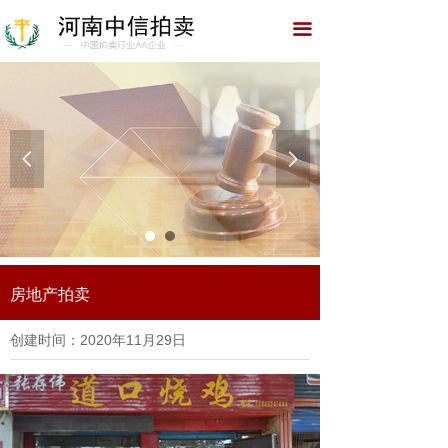
网站首页
끀
关于我们
拍卖预展
资质荣誉
넳
넲
拍卖园地
拍卖公告
典型案例
房地产拍卖
招聘公告
创建时间：
2020年11月29日
联系我们