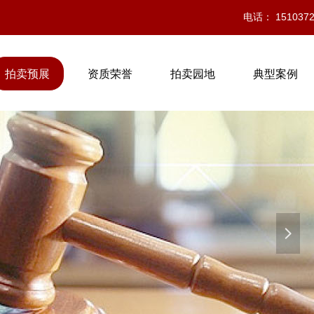
电话： 1510372
拍卖预展
资质荣誉
拍卖园地
典型案例
넲