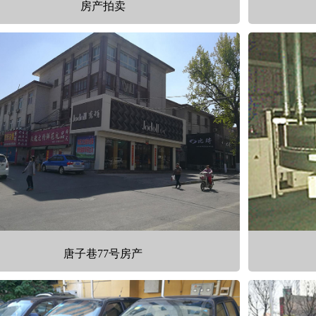
房产拍卖
唐子巷77号房产