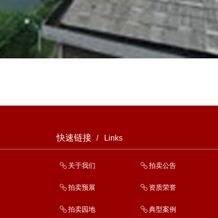
快速链接
/ Links
ꁓ
关于我们
ꁓ
拍卖公告
ꁓ
拍卖预展
ꁓ
资质荣誉
ꁓ
拍卖园地
ꁓ
典型案例