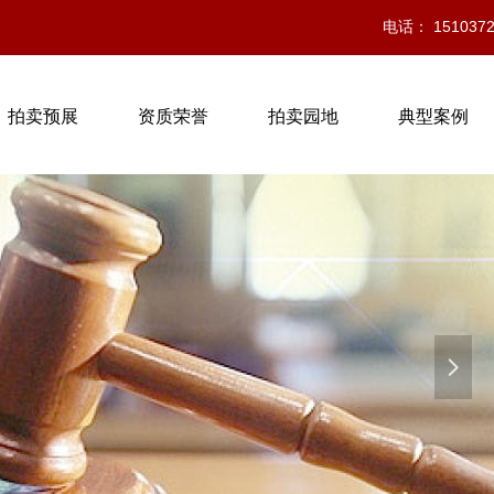
电话： 1510372
拍卖预展
资质荣誉
拍卖园地
典型案例
넲