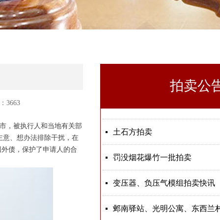
拍卖公
：36
63
拍卖公告
邺南驿站、光明公寓、东西兰
安阳市城乡一体化示范区工业
芙蓉苑小区单元住宅房拍卖公
获嘉县茅台、五粮液、剑南春
获嘉县茅台、五粮液、剑南春
茅台、五粮液、剑南春等名酒
拍卖预展时间延长
넷
넷
넷
넷
넷
넷
넷
넷
넷
省市，被执行人和当地有关部
土石方拍卖
넷
主意、想办法排除干扰，在
回外债，保护了申请人的合
罚没烟花爆竹一批拍卖
넷
变压器、负压气模组拍卖快讯
넷
넷